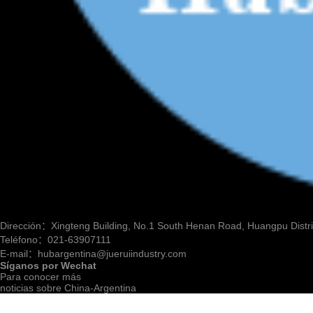
Dirección：Xingteng Building, No.1 South Henan Road, Huangpu Distri
Teléfono：021-63907111
E-mail：hubargentina@jueruiindustry.com
Síganos por Wechat
Para conocer más
noticias sobre China-Argentina