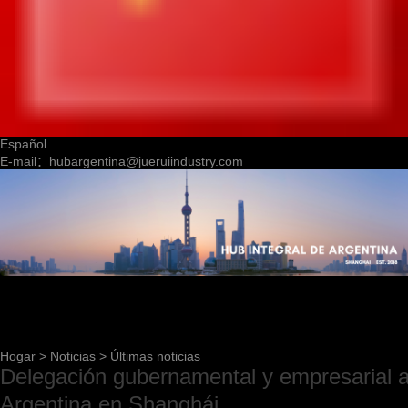
Español
E-mail：hubargentina@jueruiindustry.com
Hogar
>
Noticias
>
Últimas noticias
Delegación gubernamental y empresarial ar
Argentina en Shanghái