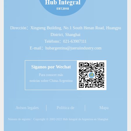
Dirección：Xingteng Building, No.1 South Henan Road, Huangpu
District, Shanghai
Teléfono：021-63907111
E-mail：hubargentina@jueruiindustry.com
Síganos por Wechat
Para conocer más
noticias sobre China-Argentina
Avisos legales
Política de
Mapa
privacidad
Número de registro：Copyright © 2002-2022 Hub Integral de Argentina en Shanghai