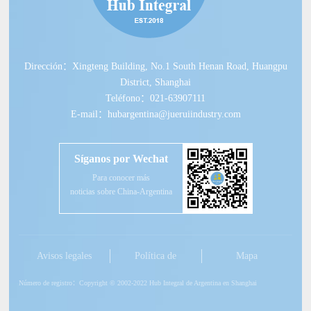
Dirección：Xingteng Building, No.1 South Henan Road, Huangpu
District, Shanghai
Teléfono：021-63907111
E-mail：hubargentina@jueruiindustry.com
Síganos por Wechat
Para conocer más
noticias sobre China-Argentina
Avisos legales
Política de
Mapa
privacidad
Número de registro：Copyright © 2002-2022 Hub Integral de Argentina en Shanghai