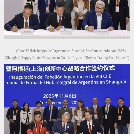
(Foto: El Hub Integral de Argentina en Shanghái firmó un acuerdo con “S&W
(Shanghai) Supply Chain Management Co., Ltd”, y con “Royma Trading Co., Limited”)