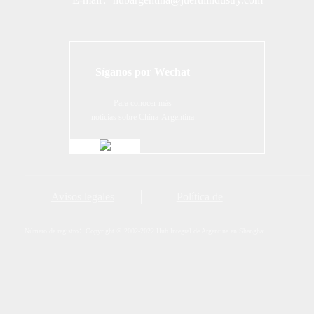
Síganos por Wechat
Para conocer más
noticias sobre China-Argentina
Avisos legales
Política de
privacidad
Mapa
Número de registro：Copyright © 2002-2022 Hub Integral de Argentina en Shanghai