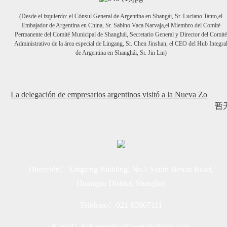
(Desde el izquierdo: el Cónsul General de Argentina en Shangái, Sr. Luciano Tanto,el
Embajador de Argentina en China, Sr. Sabino Vaca Narvaja,el Miembro del Comité
Permanente del Comité Municipal de Shanghái, Secretario General y Director del Comit
Administrativo de la área especial de Lingang, Sr. Chen Jinshan, el CEO del Hub Integra
de Argentina en Shanghái, Sr. Jin Lin)
La delegación de empresarios argentinos visitó a la Nueva Zo
暂
Dirección：Xingteng Building, No.1 South Henan Road,
Huangpu District, Shanghai
Teléfono：021-63907111
E-mail：hubargentina@jueruiindustry.com