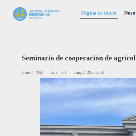
Página de inicio
Noso
Seminario de cooperación de agrícol
locutor：
小编
vista：
871
tiempo：
2023-02-28