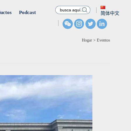

uctos
Podcast
简体中文
Hogar
>
Eventos