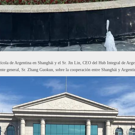
grícola de Argentina en Shanghái y el Sr. Jin Lin, CEO del Hub Integral de Arg
e general, Sr. Zhang Guokun, sobre la cooperación entre Shanghái y Argentina